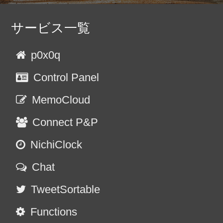
サービス一覧
p0x0q
Control Panel
MemoCloud
Connect P&P
NichiClock
Chat
TweetSortable
Functions