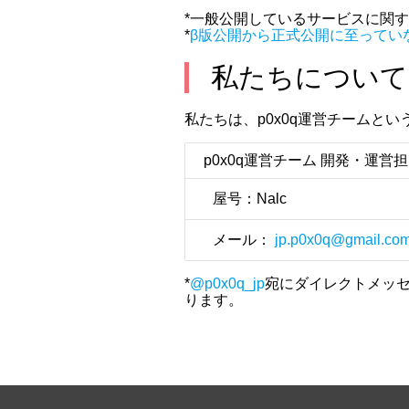
*一般公開しているサービスに関
*
β版公開から正式公開に至ってい
私たちについて
私たちは、p0x0q運営チームと
p0x0q運営チーム 開発・運営
屋号：Nalc
メール：
jp.p0x0q@gmail.co
*
@p0x0q_jp
宛にダイレクトメッセ
ります。