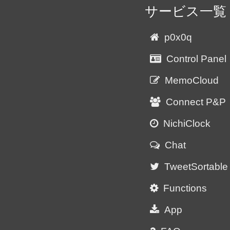
サービス一覧
p0x0q
Control Panel
MemoCloud
Connect P&P
NichiClock
Chat
TweetSortable
Functions
App