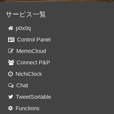
サービス一覧
p0x0q
Control Panel
MemoCloud
Connect P&P
NichiClock
Chat
TweetSortable
Functions