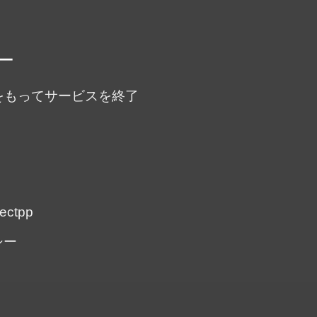
ー
末をもってサービスを終了
ectpp
シー