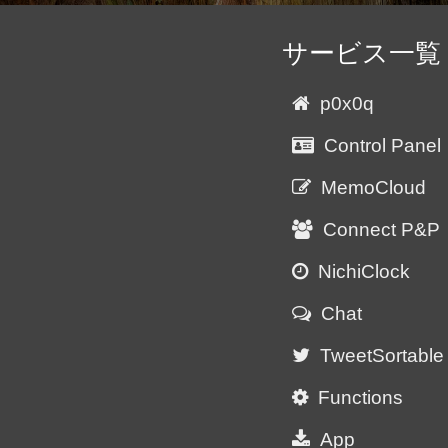
サービス一覧
p0x0q
Control Panel
MemoCloud
Connect P&P
NichiClock
Chat
TweetSortable
Functions
App