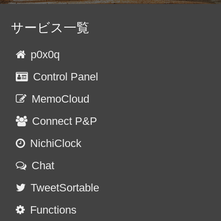
サービス一覧
p0x0q
Control Panel
MemoCloud
Connect P&P
NichiClock
Chat
TweetSortable
Functions