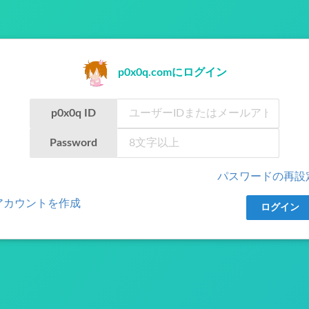
p0x0q.comにログイン
p0x0q ID
Password
パスワードの再設
アカウントを作成
ログイン