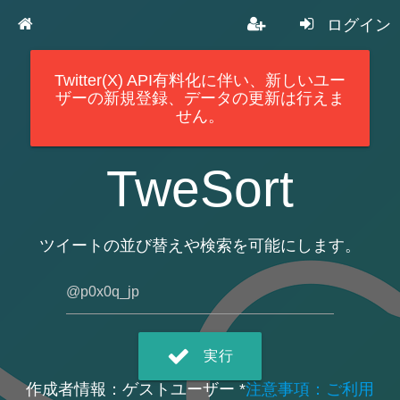
ログイン
Twitter(X) API有料化に伴い、新しいユー
ザーの新規登録、データの更新は行えま
せん。
TweSort
ツイートの並び替えや検索を可能にします。
実行
作成者情報：ゲストユーザー *
注意事項：ご利用