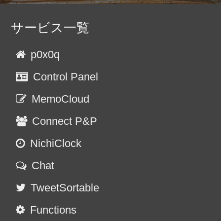
サービス一覧
p0x0q
Control Panel
MemoCloud
Connect P&P
NichiClock
Chat
TweetSortable
Functions