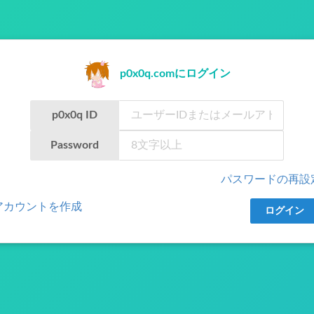
p0x0q.comにログイン
p0x0q ID
Password
パスワードの再設
アカウントを作成
ログイン