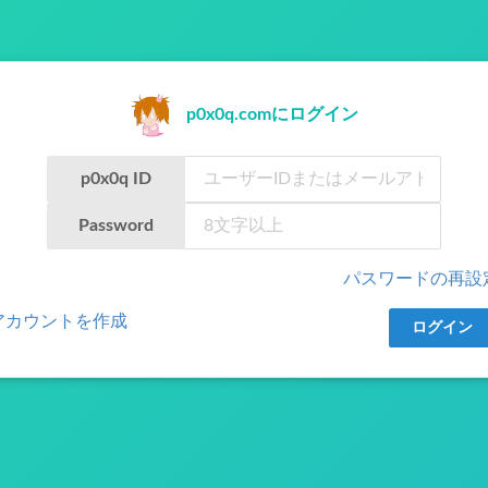
p0x0q.comにログイン
p0x0q ID
Password
パスワードの再設
アカウントを作成
ログイン