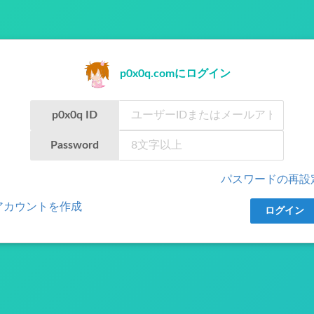
p0x0q.comにログイン
p0x0q ID
Password
パスワードの再設
アカウントを作成
ログイン